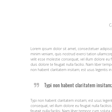
C
Lorem ipsum dolor sit amet, consectetuer adipisc
minim veniam, quis nostrud exerci tation ullamcorp
velit esse molestie consequat, vel illum dolore eu 
duis dolore te feugait nulla facilisi. Nam liber t
non habent claritatem insitam; est usus legentis in 
Typi non habent claritatem insitam;
Typi non habent claritatem insitam; est usus legenti
consequat, vel illum dolore eu feugiat nulla facili
feugait nulla facilisi. Nam liber tempor cum solut