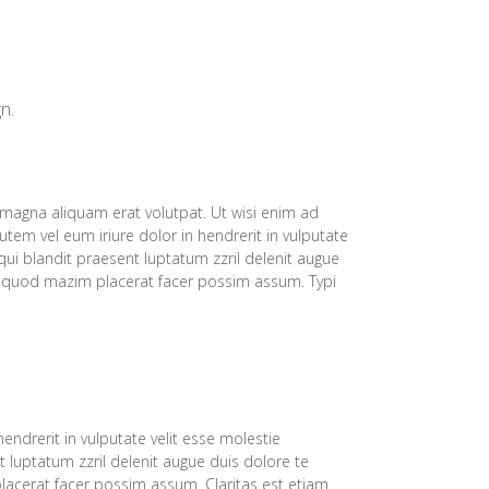
n.
magna aliquam erat volutpat. Ut wisi enim ad
tem vel eum iriure dolor in hendrerit in vulputate
 qui blandit praesent luptatum zzril delenit augue
 id quod mazim placerat facer possim assum. Typi
hendrerit in vulputate velit esse molestie
t luptatum zzril delenit augue duis dolore te
placerat facer possim assum. Claritas est etiam