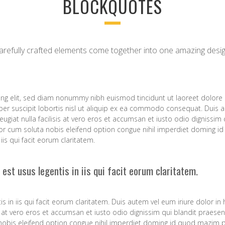
BLOCKQUOTES
arefully crafted elements come together into one amazing desig
ing elit, sed diam nonummy nibh euismod tincidunt ut laoreet dolore 
er suscipit lobortis nisl ut aliquip ex ea commodo consequat. Duis au
feugiat nulla facilisis at vero eros et accumsan et iusto odio dignissim
empor cum soluta nobis eleifend option congue nihil imperdiet doming
iis qui facit eorum claritatem.
 est usus legentis in iis qui facit eorum claritatem.
s in iis qui facit eorum claritatem. Duis autem vel eum iriure dolor in 
sis at vero eros et accumsan et iusto odio dignissim qui blandit praesen
a nobis eleifend option congue nihil imperdiet doming id quod mazim 