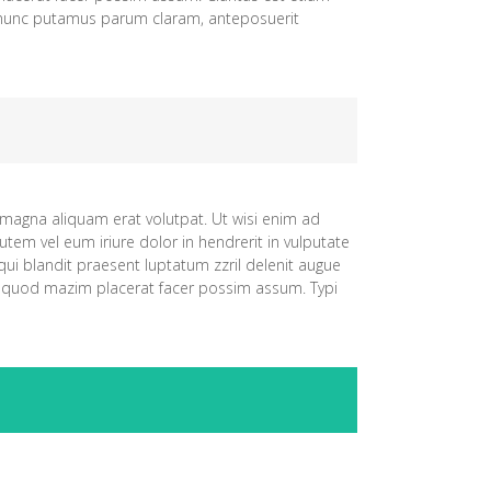
 nunc putamus parum claram, anteposuerit
magna aliquam erat volutpat. Ut wisi enim ad
tem vel eum iriure dolor in hendrerit in vulputate
 qui blandit praesent luptatum zzril delenit augue
 id quod mazim placerat facer possim assum. Typi