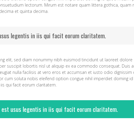
nsuetudium lectorum. Mirum est notare quam littera gothica, quam
 decima et quinta decima.
sus legentis in iis qui facit eorum claritatem.
ing elit, sed diam nonummy nibh euismod tincidunt ut laoreet dolore 
er suscipit lobortis nisl ut aliquip ex ea commodo consequat. Duis au
feugiat nulla facilisis at vero eros et accumsan et iusto odio dignissim
empor cum soluta nobis eleifend option congue nihil imperdiet doming
iis qui facit eorum claritatem.
 est usus legentis in iis qui facit eorum claritatem.